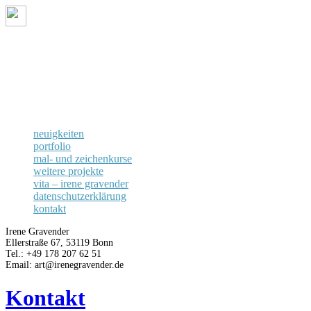
neuigkeiten
portfolio
mal- und zeichenkurse
weitere projekte
vita – irene gravender
datenschutzerklärung
kontakt
neuigkeiten
portfolio
mal- und zeichenkurse
weitere projekte
vita – irene gravender
datenschutzerklärung
kontakt
Irene Gravender
Ellerstraße 67, 53119 Bonn
Tel.: +49 178 207 62 51
Email: art@irenegravender.de
Kontakt