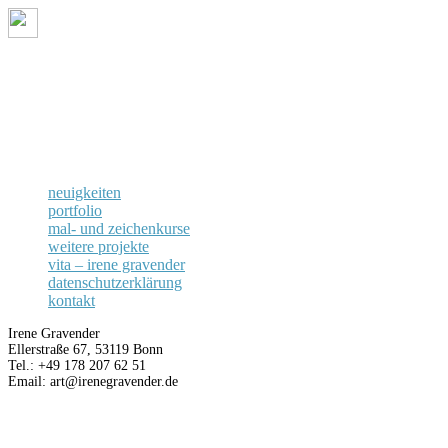
neuigkeiten
portfolio
mal- und zeichenkurse
weitere projekte
vita – irene gravender
datenschutzerklärung
kontakt
neuigkeiten
portfolio
mal- und zeichenkurse
weitere projekte
vita – irene gravender
datenschutzerklärung
kontakt
Irene Gravender
Ellerstraße 67, 53119 Bonn
Tel.: +49 178 207 62 51
Email: art@irenegravender.de
Kontakt
Impressum