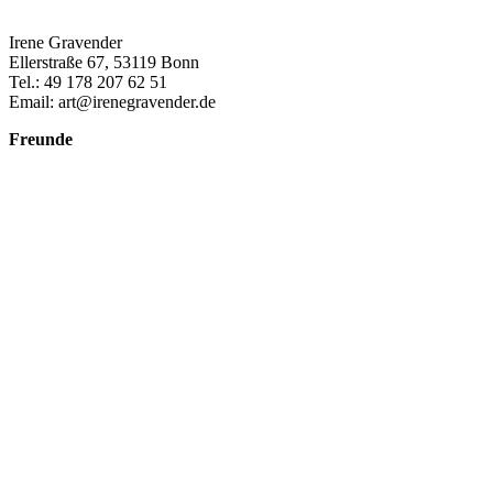
Datenschutzerklärung
Irene Gravender
Ellerstraße 67, 53119 Bonn
Tel.: 49 178 207 62 51
Email: art@irenegravender.de
Freunde
Erwin Gravender
Atelier – diekunststation